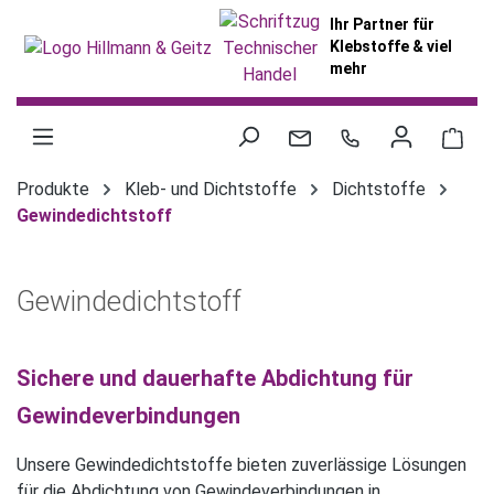
alt springen
Ihr Partner für
Klebstoffe & viel
mehr
War
Produkte
Kleb- und Dichtstoffe
Dichtstoffe
Gewindedichtstoff
Gewindedichtstoff
Sichere und dauerhafte Abdichtung für
Gewindeverbindungen
Unsere Gewindedichtstoffe bieten zuverlässige Lösungen
für die Abdichtung von Gewindeverbindungen in