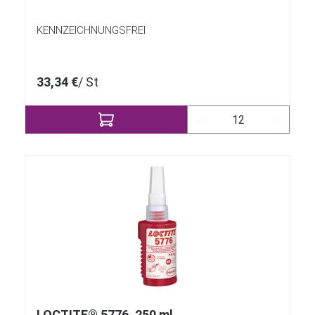
KENNZEICHNUNGSFREI
33,34 €
/ St
Produkt Anzahl: Gi
LOCTITE® 5776, 250 ml