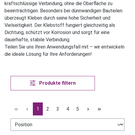
kraftschlüssige Verbindung, ohne die Oberfläche zu
beeinträchtigen. Besonders bei dünnwandigen Bauteilen
überzeugt Kleben durch seine hohe Sicherheit und
Vielseitigkeit. Der Klebstoff fungiert gleichzeitig als
Dichtung, schützt vor Korrosion und sorgt für eine
dauerhafte, stabile Verbindung.
Teilen Sie uns Ihren Anwendungsfall mit – wir entwickeln
die ideale Lösung für Ihre Anforderungen!
Produkte filtern
Seite
Seite
Seite
Seite
Seite
1
2
3
4
5