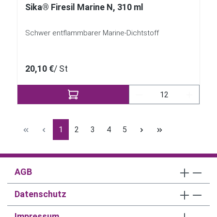
Sika® Firesil Marine N, 310 ml
Schwer entflammbarer Marine-Dichtstoff
20,10 €
/ St
Produkt Anzahl: Gi
Seite
Seite
Seite
Seite
Seite
1
2
3
4
5
AGB
Datenschutz
Impressum