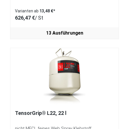
Varianten ab
13,48 €*
626,47 €
/ St
13 Ausführungen
TensorGrip® L22, 22 l
nicht MECL feines Web Spray Klebstoff