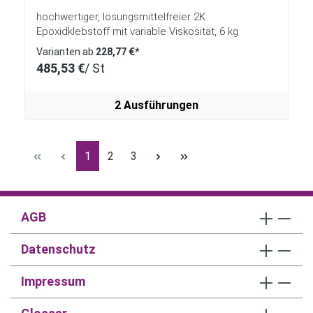
hochwertiger, lösungsmittelfreier 2K
Epoxidklebstoff mit variable Viskosität, 6 kg
Varianten ab
228,77 €*
485,53 €
/ St
2 Ausführungen
Seite
Seite
Seite
1
2
3
AGB
Datenschutz
Impressum