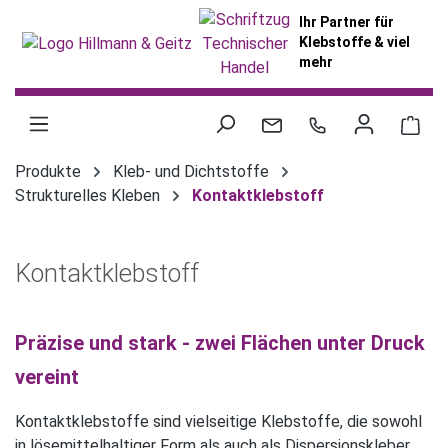
alt springen
Ihr Partner für
Klebstoffe & viel
mehr
War
Produkte
Kleb- und Dichtstoffe
Strukturelles Kleben
Kontaktklebstoff
Kontaktklebstoff
Präzise und stark - zwei Flächen unter Druck
vereint
Kontaktklebstoffe sind vielseitige Klebstoffe, die sowohl
in lösemittelhaltiger Form als auch als Dispersionskleber