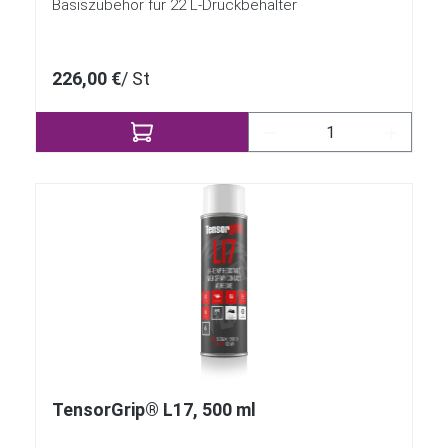
Basiszubehör für 22 L-Druckbehälter
226,00 €
/ St
Produkt Anzahl: Gib 
TensorGrip® L17, 500 ml