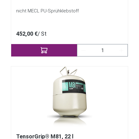
nicht MECL PU-Sprühklebstoff
452,00 €
/ St
Produkt Anzahl: Gib 
TensorGrip® M81, 22 l