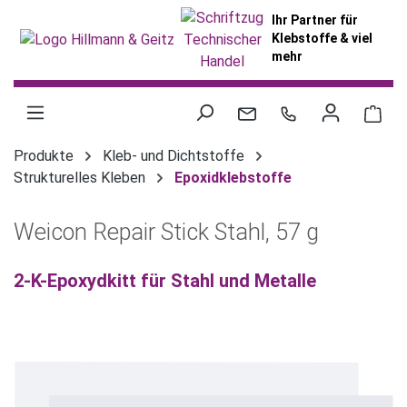
alt springen
Ihr Partner für
Klebstoffe & viel
mehr
War
Produkte
Kleb- und Dichtstoffe
Strukturelles Kleben
Epoxidklebstoffe
Weicon Repair Stick Stahl, 57 g
2-K-Epoxydkitt für Stahl und Metalle
Bildergalerie überspringen