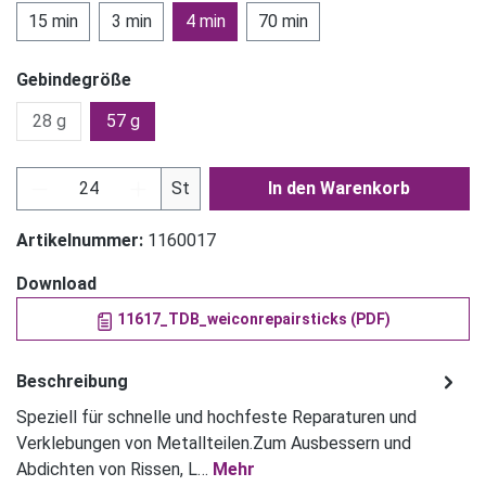
15 min
3 min
4 min
70 min
Gebindegröße
28 g
57 g
Produkt Anzahl: Gib den gewünschten Wert ein
St
In den Warenkorb
Artikelnummer:
1160017
Download
11617_TDB_weiconrepairsticks (PDF)
Beschreibung
Speziell für schnelle und hochfeste Reparaturen und
Verklebungen von Metallteilen.Zum Ausbessern und
Abdichten von Rissen, L…
Mehr