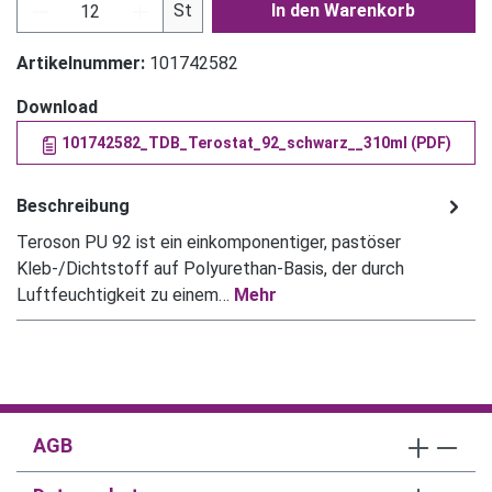
Produkt Anzahl: Gib den gewünschten Wert ein
St
In den Warenkorb
Artikelnummer:
101742582
Download
101742582_TDB_Terostat_92_schwarz__310ml (PDF)
Beschreibung
Teroson PU 92 ist ein einkomponentiger, pastöser
Kleb-/Dichtstoff auf Polyurethan-Basis, der durch
Luftfeuchtigkeit zu einem…
Mehr
AGB