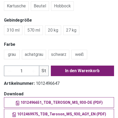
Kartusche
Beutel
Hobbock
Gebindegröße
310 ml
570 ml
20 kg
27 kg
Farbe
grau
achatgrau
schwarz
weiß
Produkt Anzahl: Gib den gewünschten Wert ein
St
In den Warenkorb
Artikelnummer:
1012496647
Download
1012496651_TDB_TEROSON_MS_930-DE (PDF)
1012469975_TDB_Teroson_MS_930_AGY_EN (PDF)