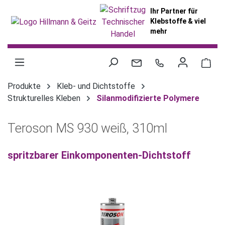
alt springen
Ihr Partner für
Klebstoffe & viel
mehr
War
Produkte
Kleb- und Dichtstoffe
Strukturelles Kleben
Silanmodifizierte Polymere
Teroson MS 930 weiß, 310ml
spritzbarer Einkomponenten-Dichtstoff
Bildergalerie überspringen