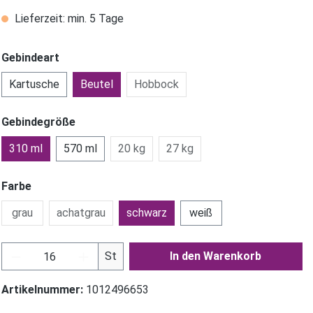
Lieferzeit: min. 5 Tage
Gebindeart
Kartusche
Beutel
Hobbock
Gebindegröße
310 ml
570 ml
20 kg
27 kg
Farbe
grau
achatgrau
schwarz
weiß
Produkt Anzahl: Gib den gewünschten Wer
St
In den Warenkorb
Artikelnummer:
1012496653