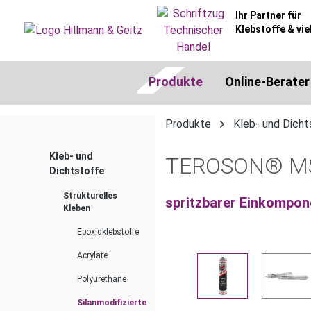
springen
Zur Hauptnavigation springen
Ihr Partner für
Klebstoffe & vie
Produkte
Online-Berater
Produkte
Kleb- und Dicht
Kleb- und
TEROSON® MS 
Dichtstoffe
Strukturelles
spritzbarer Einkompon
Kleben
Epoxidklebstoffe
Acrylate
Bildergalerie überspringen
Polyurethane
Silanmodifizierte