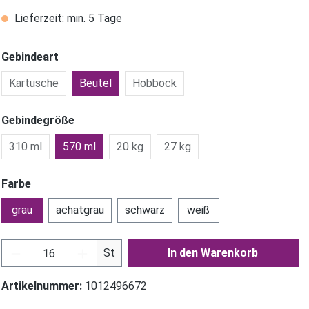
Lieferzeit: min. 5 Tage
Gebindeart
Kartusche
Beutel
Hobbock
Gebindegröße
310 ml
570 ml
20 kg
27 kg
Farbe
grau
achatgrau
schwarz
weiß
Produkt Anzahl: Gib den gewünschten Wer
St
In den Warenkorb
Artikelnummer:
1012496672