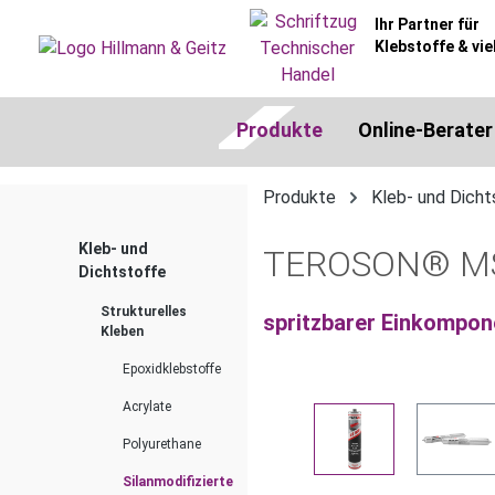
springen
Zur Hauptnavigation springen
Ihr Partner für
Klebstoffe & vie
Produkte
Online-Berater
Produkte
Kleb- und Dicht
Kleb- und
TEROSON® MS 9
Dichtstoffe
Strukturelles
spritzbarer Einkompon
Kleben
Epoxidklebstoffe
Acrylate
Bildergalerie überspringen
Polyurethane
Silanmodifizierte