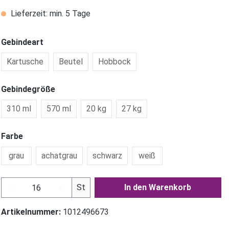
Lieferzeit: min. 5 Tage
Gebindeart
Kartusche
Beutel
Hobbock
Gebindegröße
310 ml
570 ml
20 kg
27 kg
Farbe
grau
achatgrau
schwarz
weiß
Produkt Anzahl: Gib den gewünschten Wer
St
In den Warenkorb
Artikelnummer:
1012496673