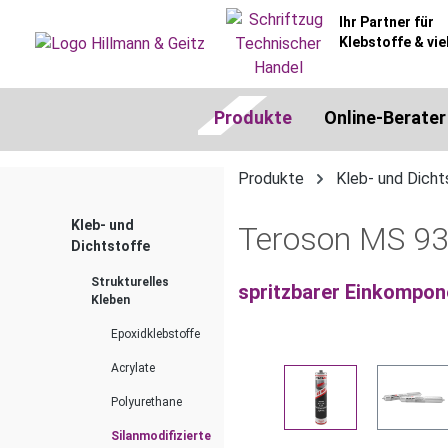
springen
Zur Hauptnavigation springen
Ihr Partner für
Klebstoffe & vie
Produkte
Online-Berater
Produkte
Kleb- und Dicht
Kleb- und
Teroson MS 93
Dichtstoffe
Strukturelles
spritzbarer Einkompon
Kleben
Epoxidklebstoffe
Acrylate
Bildergalerie überspringen
Polyurethane
Silanmodifizierte