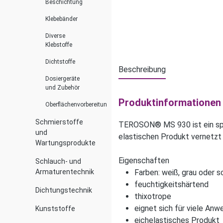
Beschichtung
Klebebänder
Diverse
Klebstoffe
Dichtstoffe
Beschreibung
Dosiergeräte
und Zubehör
Produktinformationen 
Oberflächenvorbereitung
Schmierstoffe
TEROSON® MS 930 ist ein spri
und
elastischen Produkt vernetzt 
Wartungsprodukte
Eigenschaften
Schlauch- und
Armaturentechnik
Farben: weiß, grau oder 
feuchtigkeitshärtend
Dichtungstechnik
thixotrope
eignet sich für viele An
Kunststoffe
eichelastisches Produkt