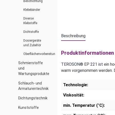
Beschichtung
Klebebänder
Diverse
Klebstoffe
Dichtstoffe
Beschreibung
Dosiergeräte
und Zubehör
Produktinformationen
Oberflächenvorbereitung
Schmierstoffe
TEROSON® EP 221 ist ein hoch
und
warm vorgenommen werden. Der
Wartungsprodukte
Schlauch- und
Technologie:
Armaturentechnik
Viskosität:
Dichtungstechnik
min. Temperatur (°C):
Kunststoffe