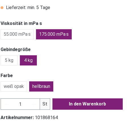
Lieferzeit: min. 5 Tage
Viskosität in mPa s
55.000 mPa·s
175.000 mPa·s
Gebindegröße
5 kg
4 kg
Farbe
weiß opak
hellbraun
Produkt Anzahl: Gib den gewünschten Wer
St
In den Warenkorb
Artikelnummer:
101868164