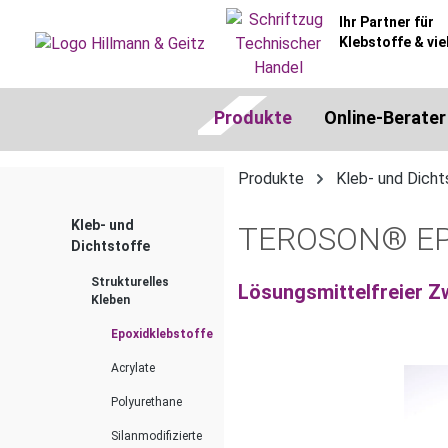
springen
Zur Hauptnavigation springen
Ihr Partner für
Klebstoffe & vie
Produkte
Online-Berater
Produkte
Kleb- und Dicht
Kleb- und
TEROSON® EP 
Dichtstoffe
Strukturelles
Lösungsmittelfreier Z
Kleben
Epoxidklebstoffe
Acrylate
Bildergalerie überspringen
Polyurethane
Silanmodifizierte