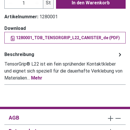
Produkt Anzahl: Gib den gewünschten Wert ein
St
In den Warenkorb
Artikelnummer:
1280001
Download
1280001_TDB_TENSORGRIP_L22_CANISTER_de (PDF)
Beschreibung
TensorGrip® L22 ist ein fein sprühender Kontaktkleber
und eignet sich speziell für die dauerhafte Verklebung von
Materialien…
Mehr
AGB