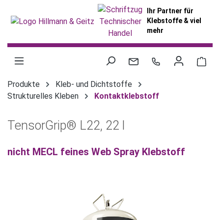
alt springen
Ihr Partner für
Klebstoffe & viel
mehr
War
Produkte
Kleb- und Dichtstoffe
Strukturelles Kleben
Kontaktklebstoff
TensorGrip® L22, 22 l
nicht MECL feines Web Spray Klebstoff
Bildergalerie überspringen