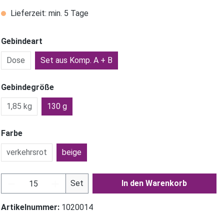
Lieferzeit: min. 5 Tage
Gebindeart
Dose
Set aus Komp. A + B
Gebindegröße
1,85 kg
130 g
Farbe
verkehrsrot
beige
Produkt Anzahl: Gib den gewünschten Wer
Set
In den Warenkorb
Artikelnummer:
1020014