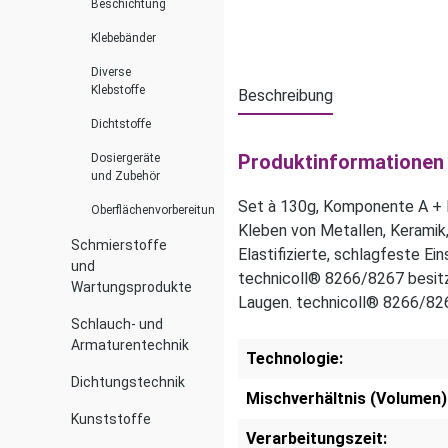
Beschichtung
Klebebänder
Diverse
Klebstoffe
Beschreibung
Dichtstoffe
Produktinformationen "
Dosiergeräte
und Zubehör
Set à 130g, Komponente A +
Oberflächenvorbereitung
Kleben von Metallen, Kerami
Schmierstoffe
Elastifizierte, schlagfeste Ei
und
technicoll® 8266/8267 besitzt
Wartungsprodukte
Laugen. technicoll® 8266/8267
Schlauch- und
Armaturentechnik
Technologie:
Dichtungstechnik
Mischverhältnis (Volumen)
Kunststoffe
Verarbeitungszeit: