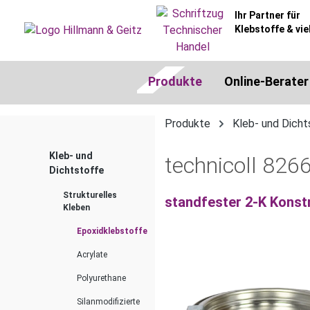
springen
Zur Hauptnavigation springen
Ihr Partner für
Klebstoffe & vie
Produkte
Online-Berater
Produkte
Kleb- und Dicht
Kleb- und
technicoll 826
Dichtstoffe
Strukturelles
standfester 2-K Konst
Kleben
Epoxidklebstoffe
Acrylate
Bildergalerie überspringen
Polyurethane
Silanmodifizierte