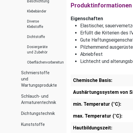
Beschichtung
Produktinformationen "
Klebebänder
Eigenschaften
Diverse
Elastischer, sauervernetz
Klebstoffe
Erfüllt die Kriterien des 
Dichtstoffe
Gute Haftungseigenschaft
Pilzhemmend ausgerüste
Dosiergeräte
und Zubehör
Abriebfest
Lichtecht und alterungs
Oberflächenvorbereitung
Schmierstoffe
und
Chemische Basis:
Wartungsprodukte
Aushärtungssystem von Si
Schlauch- und
Armaturentechnik
min. Temperatur (°C):
Dichtungstechnik
max. Temperatur (°C):
Kunststoffe
Hautbildungszeit: