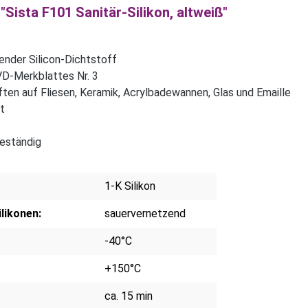
Sista F101 Sanitär-Silikon, altweiß"
ender Silicon-Dichtstoff
IVD-Merkblattes Nr. 3
en auf Fliesen, Keramik, Acrylbadewannen, Glas und Emaille
t
beständig
1-K Silikon
likonen:
sauervernetzend
-40°C
+150°C
ca. 15 min