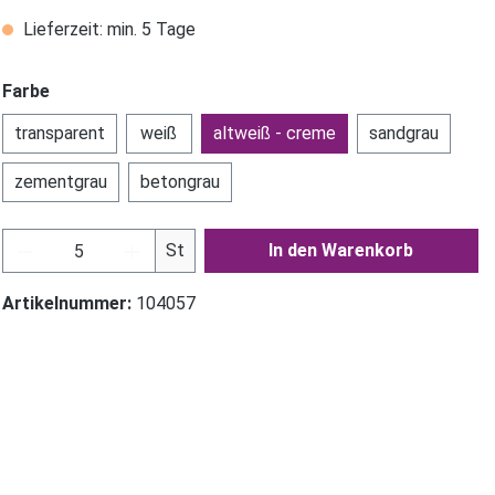
Lieferzeit: min. 5 Tage
Farbe
transparent
weiß
altweiß - creme
sandgrau
zementgrau
betongrau
Produkt Anzahl: Gib den gewünschten Wer
St
In den Warenkorb
Artikelnummer:
104057