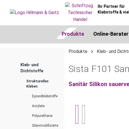
springen
Zur Hauptnavigation springen
Ihr Partner für
Klebstoffe & vie
Produkte
Online-Berater
Produkte
Kleb- und Dicht
Kleb- und
Sista F101 Sani
Dichtstoffe
Strukturelles
Sanitär Silikon sauerv
Kleben
Epoxidklebstoffe
Acrylate
Bildergalerie überspringen
Polyurethane
Silanmodifizierte