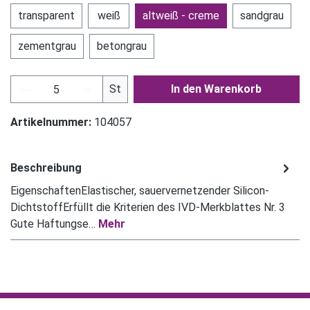
transparent
weiß
altweiß - creme
sandgrau
zementgrau
betongrau
Produkt Anzahl: Gib den gewünschten Wert ein
St
In den Warenkorb
Artikelnummer:
104057
Beschreibung
EigenschaftenElastischer, sauervernetzender Silicon-
DichtstoffErfüllt die Kriterien des IVD-Merkblattes Nr. 3
Gute Haftungse…
Mehr