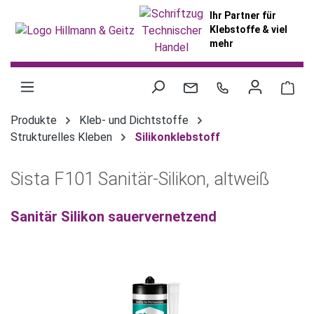
alt springen
Ihr Partner für
Klebstoffe & viel
mehr
War
Produkte
Kleb- und Dichtstoffe
Strukturelles Kleben
Silikonklebstoff
Sista F101 Sanitär-Silikon, altweiß
Sanitär Silikon sauervernetzend
Bildergalerie überspringen