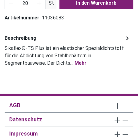
Produkt Anzahl: Gib den gewünschten Wert ein
St
In den Warenkorb
Artikelnummer:
11036083
Beschreibung
Sikaflex®-TS Plus ist ein elastischer Spezialdichtstoff
für die Abdichtung von Stahlbehältern in
Segmentbauweise. Der Dichts…
Mehr
AGB
Datenschutz
Impressum