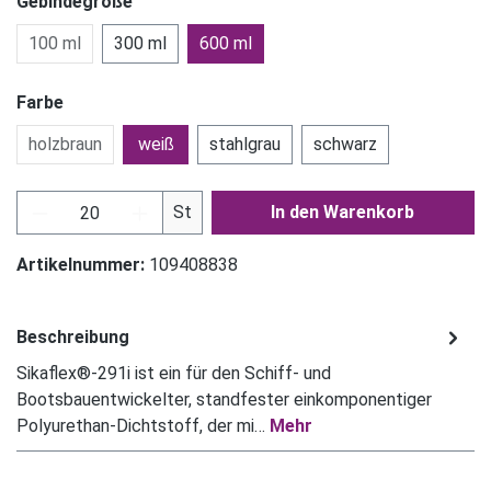
Gebindegröße
100 ml
300 ml
600 ml
Farbe
holzbraun
weiß
stahlgrau
schwarz
Produkt Anzahl: Gib den gewünschten Wert ein
St
In den Warenkorb
Artikelnummer:
109408838
Beschreibung
Sikaflex®-291i ist ein für den Schiff- und
Bootsbauentwickelter, standfester einkomponentiger
Polyurethan-Dichtstoff, der mi…
Mehr