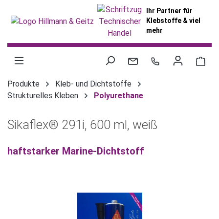
alt springen
Ihr Partner für
Klebstoffe & viel
mehr
War
Produkte
Kleb- und Dichtstoffe
Strukturelles Kleben
Polyurethane
Sikaflex® 291i, 600 ml, weiß
haftstarker Marine-Dichtstoff
Bildergalerie überspringen