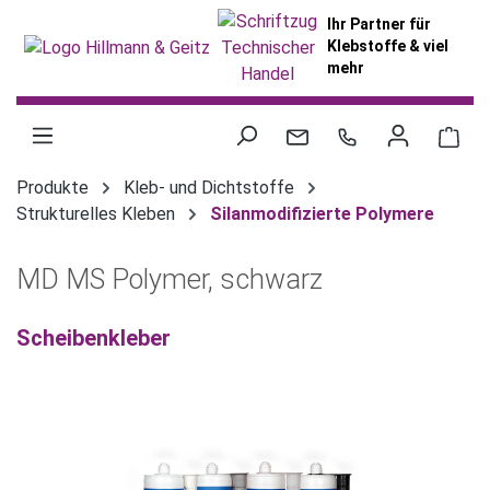
alt springen
Ihr Partner für
Klebstoffe & viel
mehr
War
Produkte
Kleb- und Dichtstoffe
Strukturelles Kleben
Silanmodifizierte Polymere
MD MS Polymer, schwarz
Scheibenkleber
Bildergalerie überspringen