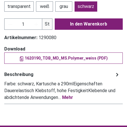
transparent
weiß
grau
schwarz
Produkt Anzahl: Gib den gewünschten Wert ein
St
In den Warenkorb
Artikelnummer:
1290080
Download
1620190_TDB_MD_MS.Polymer_weiss (PDF)
Beschreibung
Farbe: schwarz, Kartusche a 290mlEigenschaften
Dauerelastisch Klebstoff, hohe FestigkeitKlebende und
abdichtende Anwendungen…
Mehr