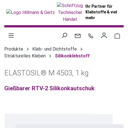
alt springen
Ihr Partner für
Klebstoffe & viel
mehr
War
Produkte
Kleb- und Dichtstoffe
Strukturelles Kleben
Silikonklebstoff
ELASTOSIL® M 4503, 1 kg
Gießbarer RTV-2 Silikonkautschuk
Bildergalerie überspringen