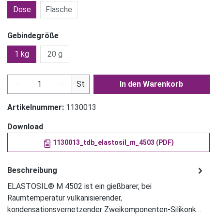
Dose
Flasche
Gebindegröße
1 kg
20 g
Produkt Anzahl: Gib den gewünschten Wert ein
St
In den Warenkorb
Artikelnummer:
1130013
Download
1130013_tdb_elastosil_m_4503 (PDF)
Beschreibung
ELASTOSIL® M 4502 ist ein gießbarer, bei
Raumtemperatur vulkanisierender,
kondensationsvernetzender Zweikomponenten-Silikonk…