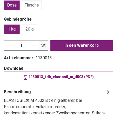
Dose
Flasche
Gebindegröße
1 kg
20 g
Produkt Anzahl: Gib den gewünschten Wert ein
St
In den Warenkorb
Artikelnummer:
1130013
Download
1130013_tdb_elastosil_m_4503 (PDF)
Beschreibung
ELASTOSIL® M 4502 ist ein gießbarer, bei
Raumtemperatur vulkanisierender,
kondensationsvernetzender Zweikomponenten-Silikonk…