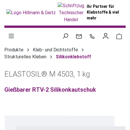
alt springen
Ihr Partner für
Klebstoffe & viel
mehr
War
Produkte
Kleb- und Dichtstoffe
Strukturelles Kleben
Silikonklebstoff
ELASTOSIL® M 4503, 1 kg
Gießbarer RTV-2 Silikonkautschuk
Bildergalerie überspringen