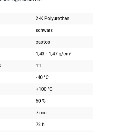
2-K Polyurethan
schwarz
pastös
1,43 - 1,47 g/cm³
:
1:1
-40 °C
+100 °C
60 %
7 min
72 h