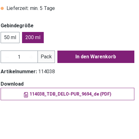
Lieferzeit: min. 5 Tage
Gebindegröße
50 ml
200 ml
Produkt Anzahl: Gib den gewünschten Wer
Pack
In den Warenkorb
Artikelnummer:
114038
Download
114038_TDB_DELO-PUR_9694_de (PDF)