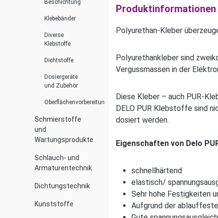
Beschichtung
Produktinformationen 
Klebebänder
Polyurethan-Kleber überzeuge
Diverse
Klebstoffe
Polyurethankleber sind zwei
Dichtstoffe
Vergussmassen in der Elektro
Dosiergeräte
und Zubehör
Diese Kleber – auch PUR-Kleb
Oberflächenvorbereitung
DELO PUR Klebstoffe sind nic
Schmierstoffe
dosiert werden.
und
Wartungsprodukte
Eigenschaften von Delo PU
Schlauch- und
Armaturentechnik
schnellhärtend
elastisch/ spannungsaus
Dichtungstechnik
Sehr hohe Festigkeiten 
Kunststoffe
Aufgrund der ablauffeste
Gute spannungsausgleic