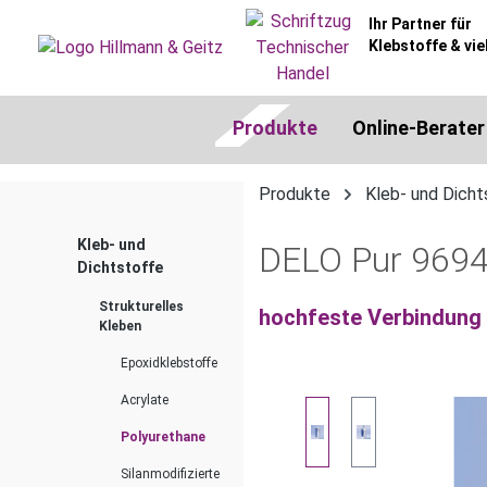
springen
Zur Hauptnavigation springen
Ihr Partner für
Klebstoffe & vie
Produkte
Online-Berater
Produkte
Kleb- und Dicht
Kleb- und
DELO Pur 9694
Dichtstoffe
Strukturelles
hochfeste Verbindung 
Kleben
Epoxidklebstoffe
Acrylate
Bildergalerie überspringen
Polyurethane
Silanmodifizierte