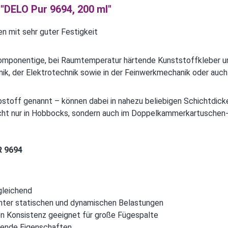
"DELO Pur 9694, 200 ml"
n mit sehr guter Festigkeit
komponentige, bei Raumtemperatur härtende Kunststoffkleber u
nik, der Elektrotechnik sowie in der Feinwerkmechanik oder auc
stoff genannt – können dabei in nahezu beliebigen Schichtdick
ht nur in Hobbocks, sondern auch im Doppelkammerkartuschen-
R 9694
gleichend
unter statischen und dynamischen Belastungen
n Konsistenz geeignet für große Fügespalte
hende Eigenschaften