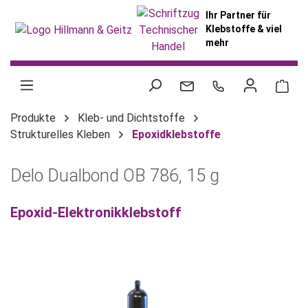
alt springen
Ihr Partner für
Klebstoffe & viel
mehr
War
Produkte
Kleb- und Dichtstoffe
Strukturelles Kleben
Epoxidklebstoffe
Delo Dualbond OB 786, 15 g
Epoxid-Elektronikklebstoff
Bildergalerie überspringen