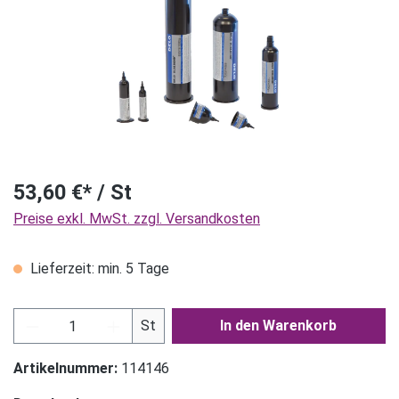
53,60 €* / St
Preise exkl. MwSt. zzgl. Versandkosten
Lieferzeit: min. 5 Tage
Produkt Anzahl: Gib den gewünschten Wert ein
St
In den Warenkorb
Artikelnummer:
114146