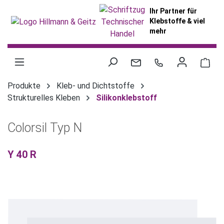
alt springen
Ihr Partner für
Klebstoffe & viel
mehr
War
Produkte
Kleb- und Dichtstoffe
Strukturelles Kleben
Silikonklebstoff
Colorsil Typ N
Y 40 R
Bildergalerie überspringen