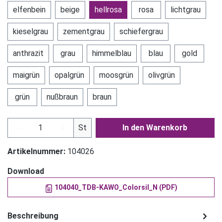
elfenbein
beige
hellrosa
rosa
lichtgrau
kieselgrau
zementgrau
schiefergrau
anthrazit
grau
himmelblau
blau
gold
maigrün
opalgrün
moosgrün
olivgrün
grün
nußbraun
braun
Produkt Anzahl: Gib den gewünschten Wert ein
St
In den Warenkorb
Artikelnummer:
104026
Download
104040_TDB-KAWO_Colorsil_N (PDF)
Beschreibung