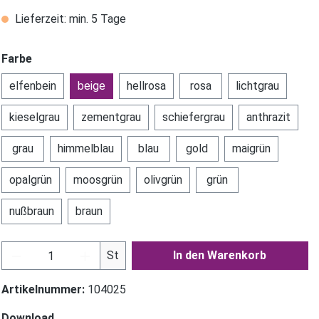
Lieferzeit: min. 5 Tage
Farbe
elfenbein
beige
hellrosa
rosa
lichtgrau
kieselgrau
zementgrau
schiefergrau
anthrazit
grau
himmelblau
blau
gold
maigrün
opalgrün
moosgrün
olivgrün
grün
nußbraun
braun
Produkt Anzahl: Gib den gewünschten Wer
St
In den Warenkorb
Artikelnummer:
104025
Download