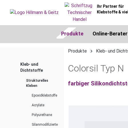
springen
Zur Hauptnavigation springen
Ihr Partner für
Klebstoffe & vie
Produkte
Online-Berater
Produkte
Kleb- und Dicht
Kleb- und
Colorsil Typ N
Dichtstoffe
Strukturelles
farbiger Silikondichts
Kleben
Epoxidklebstoffe
Acrylate
Bildergalerie überspringen
Polyurethane
Silanmodifizierte