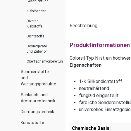
Beschichtung
Klebebänder
Diverse
Beschreibung
Klebstoffe
Dichtstoffe
Produktinformationen "
Dosiergeräte
und Zubehör
Colorsil Typ N ist ein hochwe
Oberflächenvorbereitung
Eigenschaften
Schmierstoffe
und
1-K Silikondichtstoff
Wartungsprodukte
neutralhärtend
Schlauch- und
fungizid eingestellt
Armaturentechnik
farbliche Sondereinstell
universelles Einsatzgebi
Dichtungstechnik
Kunststoffe
Chemische Basis: