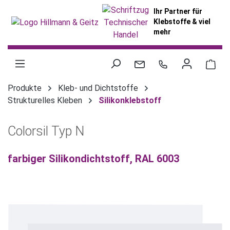
alt springen
Ihr Partner für
Klebstoffe & viel
mehr
War
Produkte
Kleb- und Dichtstoffe
Strukturelles Kleben
Silikonklebstoff
Colorsil Typ N
farbiger Silikondichtstoff, RAL 6003
Bildergalerie überspringen