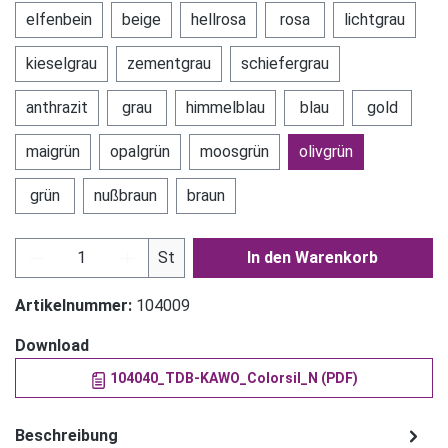
elfenbein
beige
hellrosa
rosa
lichtgrau
kieselgrau
zementgrau
schiefergrau
anthrazit
grau
himmelblau
blau
gold
maigrün
opalgrün
moosgrün
olivgrün
grün
nußbraun
braun
Produkt Anzahl: Gib den gewünschten Wert ein
St
In den Warenkorb
Artikelnummer:
104009
Download
104040_TDB-KAWO_Colorsil_N (PDF)
Beschreibung