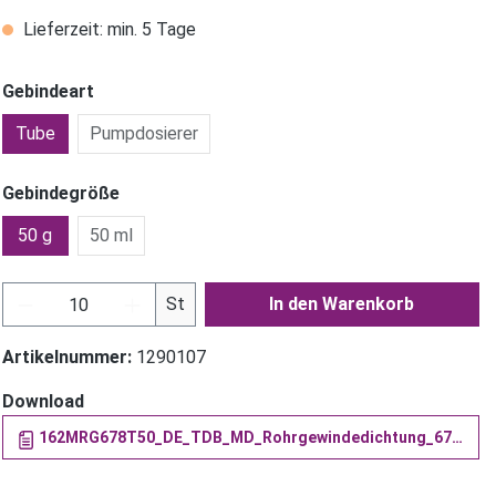
Lieferzeit: min. 5 Tage
Gebindeart
Tube
Pumpdosierer
Gebindegröße
50 g
50 ml
Produkt Anzahl: Gib den gewünschten Wer
St
In den Warenkorb
Artikelnummer:
1290107
Download
162MRG678T50_DE_TDB_MD_Rohrgewindedichtung_678.511 (PDF)