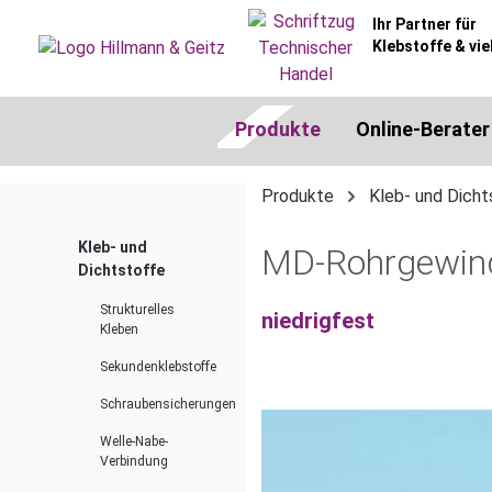
springen
Zur Hauptnavigation springen
Ihr Partner für
Klebstoffe & vie
Produkte
Online-Berater
Produkte
Kleb- und Dicht
Kleb- und
MD-Rohrgewind
Dichtstoffe
Strukturelles
niedrigfest
Kleben
Sekundenklebstoffe
Schraubensicherungen
Bildergalerie überspringen
Welle-Nabe-
Verbindung