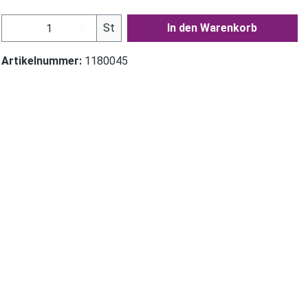
Produkt Anzahl: Gib den gewünschten Wer
St
In den Warenkorb
Artikelnummer:
1180045