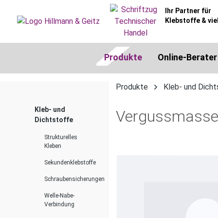
springen
Zur Hauptnavigation springen
Ihr Partner für
Klebstoffe & vie
Produkte
Online-Berater
Produkte
Kleb- und Dicht
Kleb- und
Vergussmasse
Dichtstoffe
Strukturelles
Kleben
Bildergalerie überspringen
Sekundenklebstoffe
Schraubensicherungen
Welle-Nabe-
Verbindung