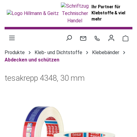
alt springen
Ihr Partner für
Klebstoffe & viel
mehr
War
Produkte
Kleb- und Dichtstoffe
Klebebänder
Abdecken und schützen
tesakrepp 4348, 30 mm
Bildergalerie überspringen