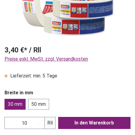
3,40 €* / Rll
Preise exkl. MwSt. zzgl. Versandkosten
Lieferzeit: min. 5 Tage
Breite in mm
30 mm
50 mm
Produkt Anzahl: Gib den gewünschten Wert ein
Rll
In den Warenkorb