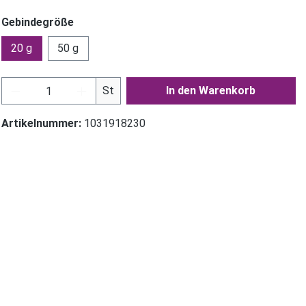
Gebindegröße
20 g
50 g
Produkt Anzahl: Gib den gewünschten Wer
St
In den Warenkorb
Artikelnummer:
1031918230