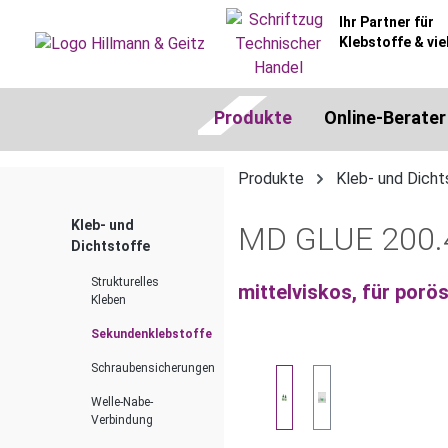
springen
Zur Hauptnavigation springen
Ihr Partner für
Klebstoffe & vie
Produkte
Online-Berater
Produkte
Kleb- und Dicht
Kleb- und
MD GLUE 200.4
Dichtstoffe
Strukturelles
mittelviskos, für por
Kleben
Sekundenklebstoffe
Schraubensicherungen
Bildergalerie überspringen
Welle-Nabe-
Verbindung