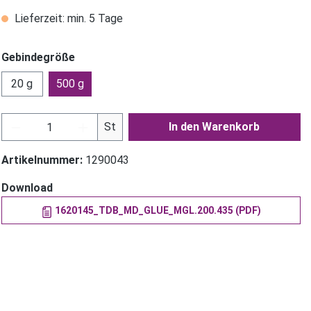
Lieferzeit: min. 5 Tage
Gebindegröße
20 g
500 g
Produkt Anzahl: Gib den gewünschten Wer
St
In den Warenkorb
Artikelnummer:
1290043
Download
1620145_TDB_MD_GLUE_MGL.200.435 (PDF)