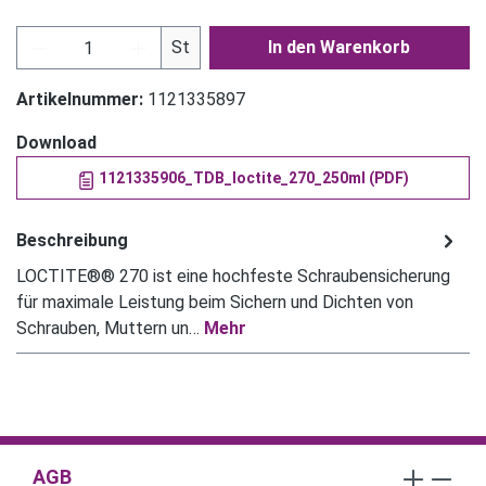
Produkt Anzahl: Gib den gewünschten Wert ein
St
In den Warenkorb
Artikelnummer:
1121335897
Download
1121335906_TDB_loctite_270_250ml (PDF)
Beschreibung
LOCTITE®® 270 ist eine hochfeste Schraubensicherung
für maximale Leistung beim Sichern und Dichten von
Schrauben, Muttern un…
Mehr
AGB