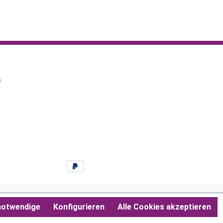
s
notwendige
Konfigurieren
Alle Cookies akzeptieren
ahmegebühren, wenn nicht anders angegeben.