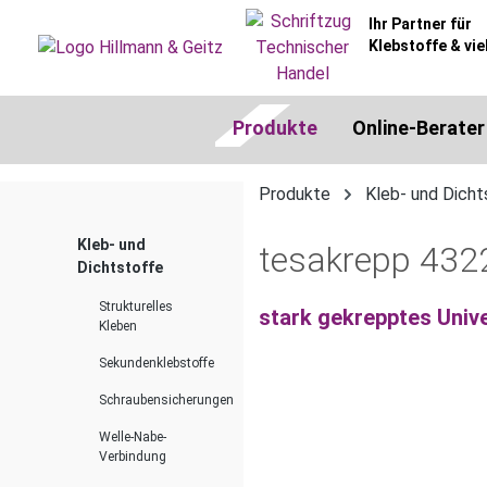
springen
Zur Hauptnavigation springen
Ihr Partner für
Klebstoffe & vie
Produkte
Online-Berater
Produkte
Kleb- und Dicht
Kleb- und
tesakrepp 432
Dichtstoffe
Strukturelles
stark gekrepptes Univ
Kleben
Sekundenklebstoffe
Schraubensicherungen
Bildergalerie überspringen
Welle-Nabe-
Verbindung