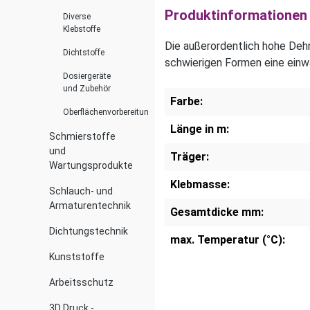
Produktinformationen 
Diverse
Klebstoffe
Die außerordentlich hohe Deh
Dichtstoffe
schwierigen Formen eine einw
Dosiergeräte
und Zubehör
Farbe:
Oberflächenvorbereitung
Länge in m:
Schmierstoffe
und
Träger:
Wartungsprodukte
Klebmasse:
Schlauch- und
Armaturentechnik
Gesamtdicke mm:
Dichtungstechnik
max. Temperatur (°C):
Kunststoffe
Arbeitsschutz
3D Druck -