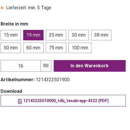
Lieferzeit: min. 5 Tage
Breite in mm
15 mm
19 mm
25 mm
30 mm
38 mm
50 mm
60 mm
75 mm
100 mm
Produkt Anzahl: Gib den gewünschten Wer
Rll
In den Warenkorb
Artikelnummer:
1214322501900
Download
12143225010000_tdb_tesakrepp-4322 (PDF)