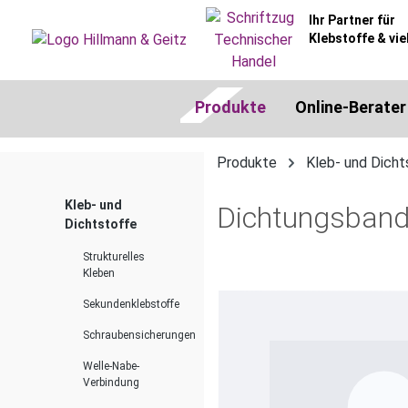
springen
Zur Hauptnavigation springen
Ihr Partner für
Klebstoffe & vie
Produkte
Online-Berater
Produkte
Kleb- und Dicht
Kleb- und
Dichtungsband
Dichtstoffe
Strukturelles
Kleben
Bildergalerie überspringen
Sekundenklebstoffe
Schraubensicherungen
Welle-Nabe-
Verbindung