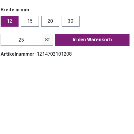
Breite in mm
12
15
20
30
Produkt Anzahl: Gib den gewünschten Wer
St
In den Warenkorb
Artikelnummer:
1214702101208