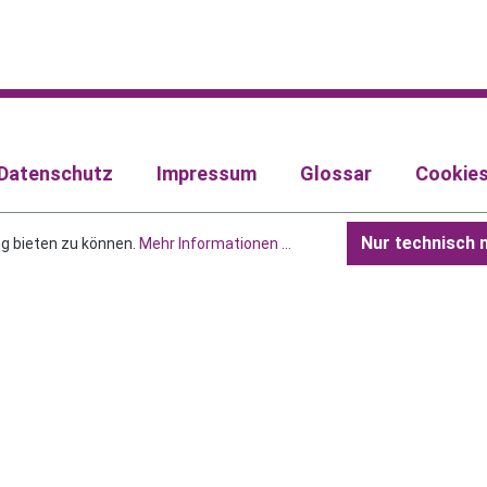
Datenschutz
Impressum
Glossar
Cookie
Nur technisch 
g bieten zu können.
Mehr Informationen ...
kl. gesetzl. Mehrwertsteuer zzgl.
Versandkosten
und ggf. Nachn