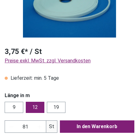
3,75 €* / St
Preise exkl. MwSt. zzgl. Versandkosten
Lieferzeit: min. 5 Tage
Länge in m
9
12
19
Produkt Anzahl: Gib den gewünschten Wert ein
St
In den Warenkorb