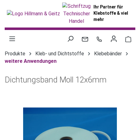
alt springen
Ihr Partner für
Klebstoffe & viel
mehr
War
Produkte
Kleb- und Dichtstoffe
Klebebänder
weitere Anwendungen
Dichtungsband Moll 12x6mm
Bildergalerie überspringen