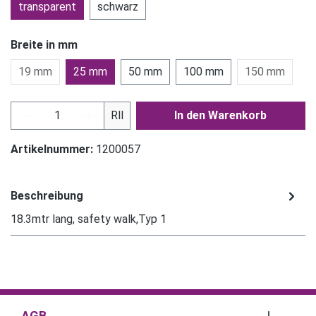
transparent
schwarz
Breite in mm
19 mm
25 mm
50 mm
100 mm
150 mm
Produkt Anzahl: Gib den gewünschten Wert ein
Rll
In den Warenkorb
Artikelnummer:
1200057
Beschreibung
18.3mtr lang, safety walk,Typ 1
AGB