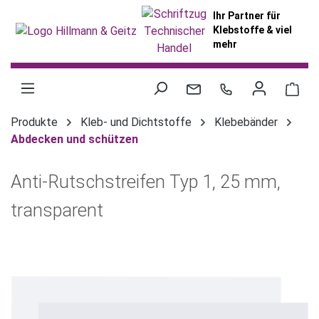
alt springen
Ihr Partner für
Klebstoffe & viel
mehr
War
Produkte
Kleb- und Dichtstoffe
Klebebänder
Abdecken und schützen
Anti-Rutschstreifen Typ 1, 25 mm,
transparent
Bildergalerie überspringen