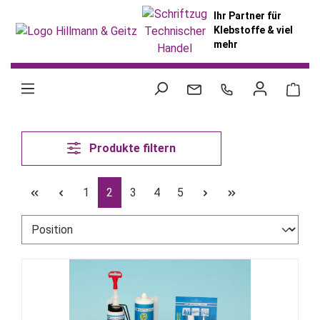
alt springen
Ihr Partner für
Klebstoffe & viel
mehr
War
Produkte filtern
Seite
Seite
Seite
Seite
Seite
1
2
3
4
5