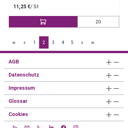
11,25 €
/ St
Produkt Anzahl: Gi
Seite
Seite
Seite
Seite
Seite
1
2
3
4
5
AGB
Datenschutz
Impressum
Glossar
Cookies