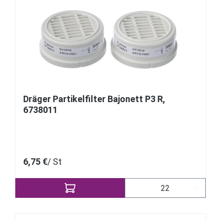
Dräger Partikelfilter Bajonett P3 R,
6738011
6,75 €
/ St
Produkt Anzahl: Gib