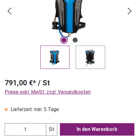
791,00 €* / St
Preise exkl. MwSt. zzgl. Versandkosten
Lieferzeit: min. 5 Tage
Produkt Anzahl: Gib den gewünschten Wert ein
St
In den Warenkorb