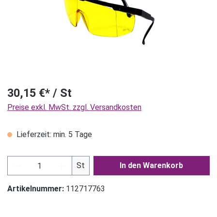
30,15 €* / St
Preise exkl. MwSt. zzgl. Versandkosten
Lieferzeit: min. 5 Tage
Produkt Anzahl: Gib den gewünschten Wert ein
St
In den Warenkorb
Artikelnummer:
112717763