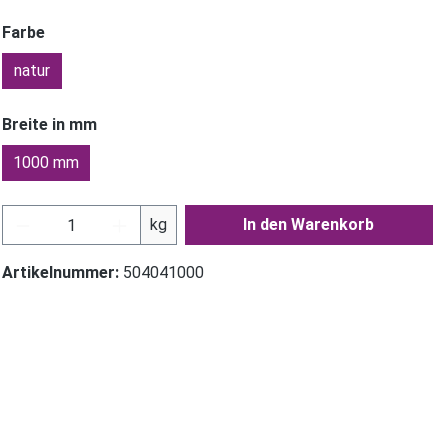
Farbe
natur
Breite in mm
1000 mm
Produkt Anzahl: Gib den gewünschten Wer
kg
In den Warenkorb
Artikelnummer:
504041000