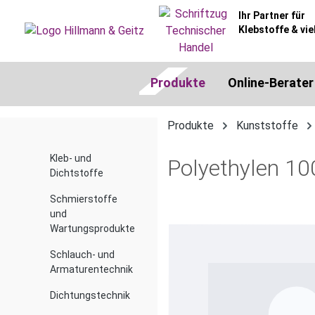
springen
Zur Hauptnavigation springen
Ihr Partner für
Klebstoffe & vie
Produkte
Online-Berater
Produkte
Kunststoffe
Kleb- und
Polyethylen 10
Dichtstoffe
Schmierstoffe
und
Bildergalerie überspringen
Wartungsprodukte
Schlauch- und
Armaturentechnik
Dichtungstechnik