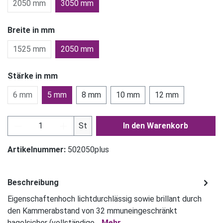
2050 mm
3050 mm
Breite in mm
1525 mm
2050 mm
Stärke in mm
6 mm
5 mm
8 mm
10 mm
12 mm
Produkt Anzahl: Gib den gewünschten Wert ein
St
In den Warenkorb
Artikelnummer:
502050plus
Beschreibung
Eigenschaftenhoch lichtdurchlässig sowie brillant durch
den Kammerabstand von 32 mmuneingeschränkt
hagelsicher (vollständige…
Mehr