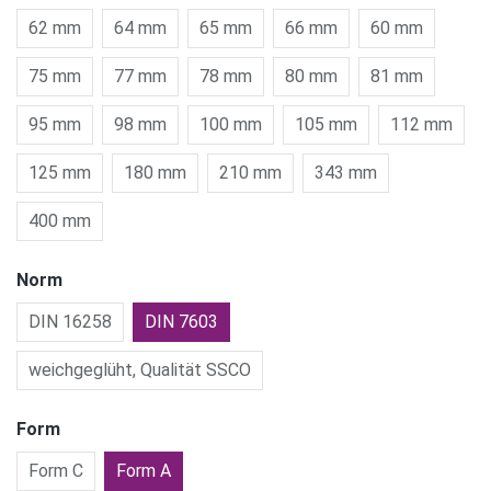
62 mm
64 mm
65 mm
66 mm
60 mm
75 mm
77 mm
78 mm
80 mm
81 mm
95 mm
98 mm
100 mm
105 mm
112 mm
125 mm
180 mm
210 mm
343 mm
400 mm
Norm
DIN 16258
DIN 7603
weichgeglüht, Qualität SSCO
Form
Form C
Form A