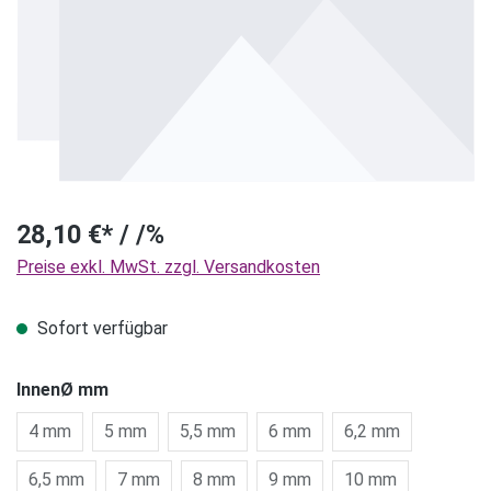
28,10 €* / /%
Preise exkl. MwSt. zzgl. Versandkosten
Sofort verfügbar
InnenØ mm
4 mm
5 mm
5,5 mm
6 mm
6,2 mm
6,5 mm
7 mm
8 mm
9 mm
10 mm