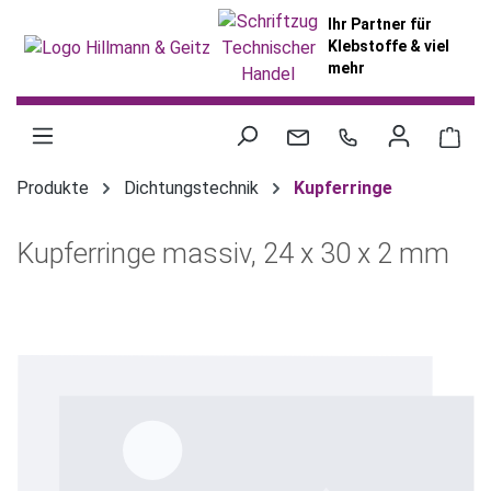
alt springen
Ihr Partner für
Klebstoffe & viel
mehr
War
Produkte
Dichtungstechnik
Kupferringe
Kupferringe massiv, 24 x 30 x 2 mm
Bildergalerie überspringen