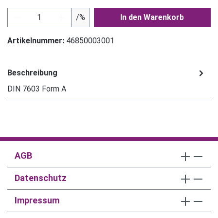
Produkt Anzahl: Gib den gewünschten Wert ein
/%
In den Warenkorb
Artikelnummer:
46850003001
Beschreibung
DIN 7603 Form A
AGB
Datenschutz
Impressum