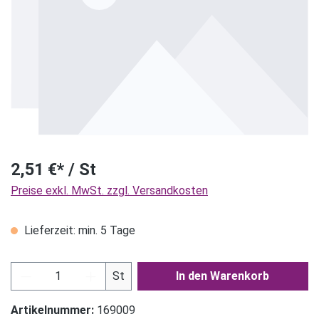
2,51 €* / St
Preise exkl. MwSt. zzgl. Versandkosten
Lieferzeit: min. 5 Tage
Produkt Anzahl: Gib den gewünschten Wert ein
St
In den Warenkorb
Artikelnummer:
169009