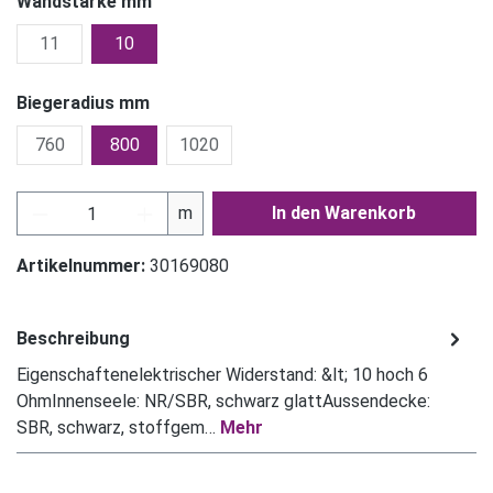
Wandstärke mm
11
10
Biegeradius mm
760
800
1020
Produkt Anzahl: Gib den gewünschten Wert ein
m
In den Warenkorb
Artikelnummer:
30169080
Beschreibung
Eigenschaftenelektrischer Widerstand: &lt; 10 hoch 6
OhmInnenseele: NR/SBR, schwarz glattAussendecke:
SBR, schwarz, stoffgem…
Mehr