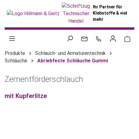
alt springen
Ihr Partner für
Klebstoffe & viel
mehr
War
Produkte
Schlauch- und Armaturentechnik
Schläuche
Abriebfeste Schläuche Gummi
Zementförderschlauch
mit Kupferlitze
Bildergalerie überspringen