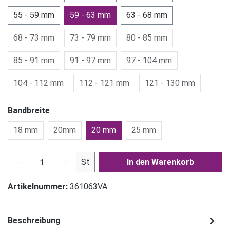
55 - 59 mm
59 - 63 mm
63 - 68 mm
68 - 73 mm
73 - 79 mm
80 - 85 mm
85 - 91 mm
91 - 97 mm
97 - 104 mm
104 - 112 mm
112 - 121 mm
121 - 130 mm
Bandbreite
18 mm
20mm
20 mm
25 mm
Produkt Anzahl: Gib den gewünschten Wert ein
St
In den Warenkorb
Artikelnummer:
361063VA
Beschreibung