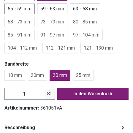
55 - 59 mm
59 - 63 mm
63 - 68 mm
68 - 73 mm
73 - 79 mm
80 - 85 mm
85 - 91 mm
91 - 97 mm
97 - 104 mm
104 - 112 mm
112 - 121 mm
121 - 130 mm
Bandbreite
18 mm
20mm
20 mm
25 mm
Produkt Anzahl: Gib den gewünschten Wert ein
St
In den Warenkorb
Artikelnummer:
361051VA
Beschreibung