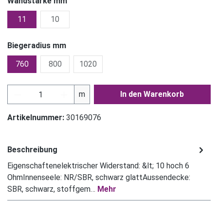
Wandstärke mm
11
10
Biegeradius mm
760
800
1020
Produkt Anzahl: Gib den gewünschten Wert ein
m
In den Warenkorb
Artikelnummer:
30169076
Beschreibung
Eigenschaftenelektrischer Widerstand: &lt; 10 hoch 6
OhmInnenseele: NR/SBR, schwarz glattAussendecke:
SBR, schwarz, stoffgem…
Mehr