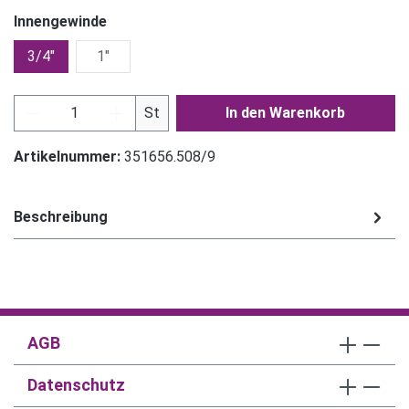
Innengewinde
3/4"
1"
Produkt Anzahl: Gib den gewünschten Wert ein
St
In den Warenkorb
Artikelnummer:
351656.508/9
Beschreibung
AGB
Datenschutz