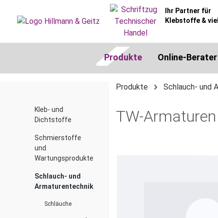
springen
Zur Hauptnavigation springen
Ihr Partner für
Klebstoffe & vie
Produkte
Online-Berater
Produkte
Schlauch- und 
Kleb- und
TW-Armaturen V
Dichtstoffe
Schmierstoffe
und
Bildergalerie überspringen
Wartungsprodukte
Schlauch- und
Armaturentechnik
Schläuche