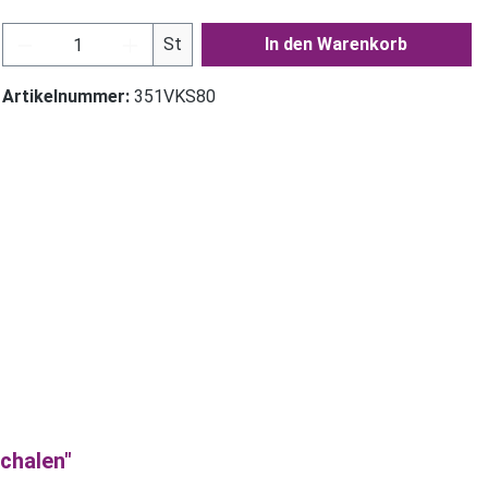
Produkt Anzahl: Gib den gewünschten Wer
St
In den Warenkorb
Artikelnummer:
351VKS80
chalen"