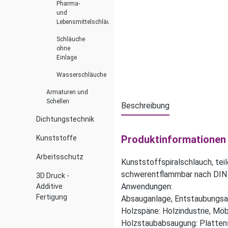
Pharma-
und
Lebensmittelschläuche
Schläuche
ohne
Einlage
Wasserschläuche
Armaturen und
Schellen
Beschreibung
Dichtungstechnik
Produktinformationen
Kunststoffe
Arbeitsschutz
Kunststoffspiralschlauch, teil
schwerentflammbar nach DIN
3D Druck -
Anwendungen:
Additive
Fertigung
Absauganlage, Entstaubungsan
Holzspäne: Holzindustrie, Mö
Holzstaubabsaugung: Platten