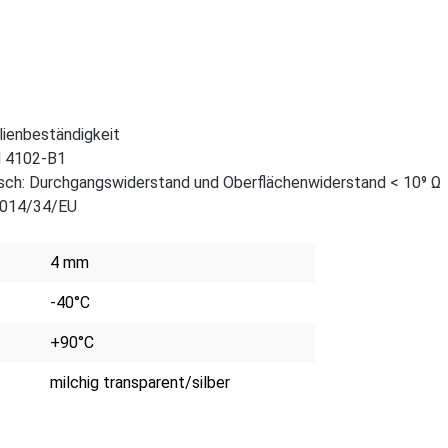
lienbeständigkeit
N 4102-B1
sch: Durchgangswiderstand und Oberflächenwiderstand < 10⁹ Ω
2014/34/EU
4 mm
-40°C
+90°C
milchig transparent/silber