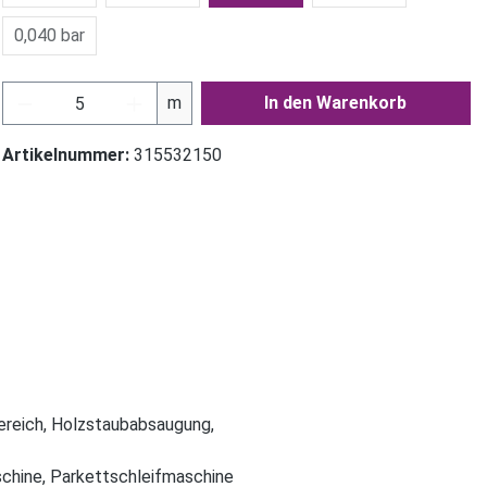
0,040 bar
Produkt Anzahl: Gib den gewünschten Wer
m
In den Warenkorb
Artikelnummer:
315532150
ereich, Holzstaubabsaugung,
chine, Parkettschleifmaschine