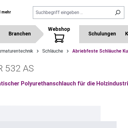
l mehr
Webshop
Branchen
Schulungen
K
Armaturentechnik
Schläuche
Abriebfeste Schläuche Ku
R 532 AS
atischer Polyurethanschlauch für die Holzindustr