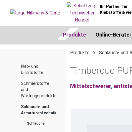
springen
Zur Hauptnavigation springen
Ihr Partner für
Klebstoffe & vie
Produkte
Online-Berater
Produkte
Schlauch- und 
Kleb- und
Timberduc PU
Dichtstoffe
Schmierstoffe
Mittelschwerer, antist
und
Wartungsprodukte
Schlauch- und
Bildergalerie überspringen
Armaturentechnik
Schläuche