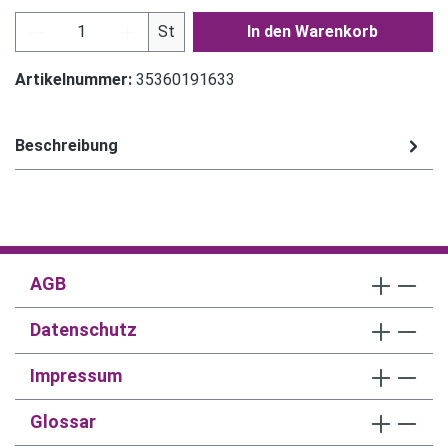
Produkt Anzahl: Gib den gewünschten Wert ein
St
In den Warenkorb
Artikelnummer:
35360191633
Beschreibung
AGB
Datenschutz
Impressum
Glossar